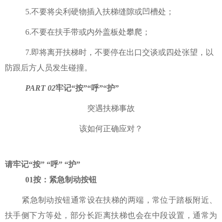
5.不要将尖利硬物插入扶梯缝隙或凹槽处；
6.不要在扶手带或内外盖板处攀爬；
7.即将离开扶梯时，不要停在出口交谈或四处张望，以
防跟后方人员发生碰撞。
PART 0
2
牢记“按”“呼”“护”
突遇扶梯事故
该如何正确应对？
请牢记
“按” “呼” “护”
0
1
按：紧急制动按钮
紧急制动按钮通常设在扶梯的两端，常位于踏板附近、
扶手侧下方等处，部分长距离扶梯也会在中段设置，通常为