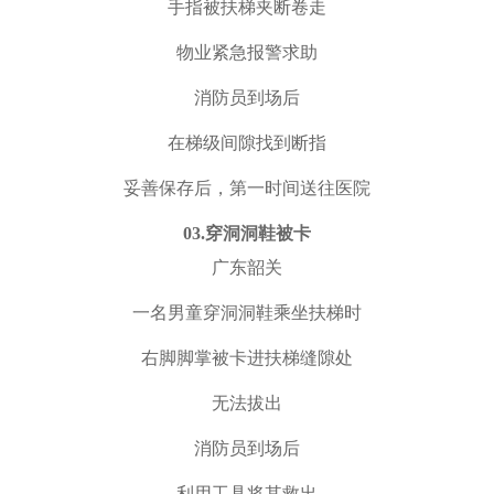
手指被扶梯夹断卷走
物业紧急报警求助
消防员到场后
在梯级间隙找到断指
妥善保存后，第一时间送往医院
0
3.
穿洞洞鞋被卡
广东韶关
一名男童穿洞洞鞋乘坐扶梯时
右脚脚掌被卡进扶梯缝隙处
无法拔出
消防员到场后
利用工具将其救出