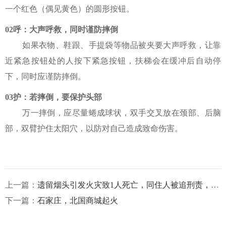
一个红色（偶见黄色）的圆形按钮。
0
2
呼：大声呼救，同时谨防摔倒
如果衣物、鞋跟、手提袋等物品被夹要大声呼救，让靠
近紧急按钮处的人按下紧急按钮，扶梯会在缓冲后自动停
下，同时应谨防摔倒。
0
3
护：若摔倒，要保护头部
万一摔倒，应尽量蜷成球状，双手交叉放在颈部、后脑
部，双臂护住太阳穴，以防对自己造成致命伤害。
上一篇：
遗留烟头引发火灾致1人死亡，同住人被追刑责，街道、社区隐患排查存在盲区被问责
下一篇：
石家庄，北国商城起火