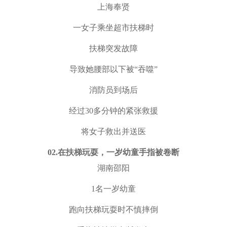
上海奉贤
一女子乘坐超市扶梯时
扶梯突发故障
导致她腰部以下被“吞噬”
消防员到场后
经过30多分钟的紧张救援
将女子救出并送医
0
2.
在扶梯玩耍，一岁幼童手指被卷断
湖南邵阳
1名一岁幼童
跑向扶梯玩耍时不慎摔倒