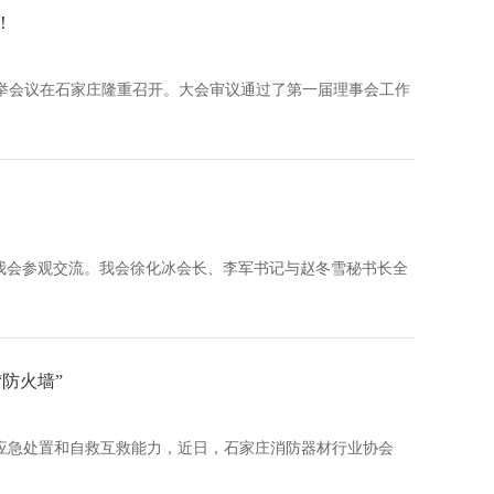
！
举会议在石家庄隆重召开。大会审议通过了第一届理事会工作
我会参观交流。我会徐化冰会长、李军书记与赵冬雪秘书长全
防火墙”
应急处置和自救互救能力，近日，石家庄消防器材行业协会