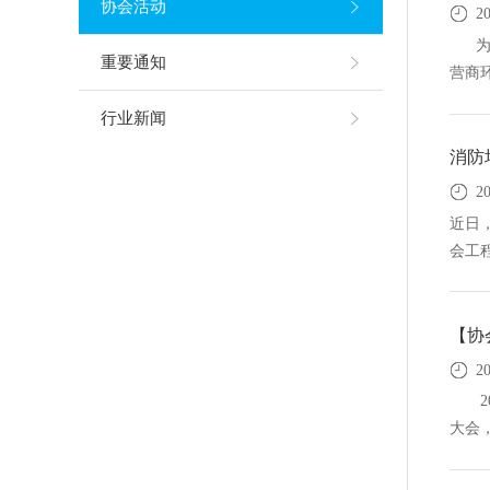
协会活动
20
为深
重要通知
营商环
行业新闻
消防
20
近日
会工程
【协
2
20
大会，