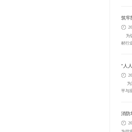
筑牢
2
为切
材行业
″人
2
为深
平与应
消防
2
为切