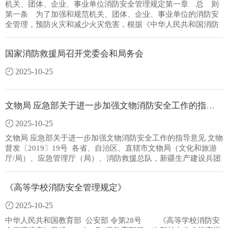
责、公民积极参与的原则，坚持党政同责、一岗双责、齐抓共
机关、团体、企业、事业单位消防安全管理规定第一章 总 则
管、失职追责，进一步健全消防安全责任制，提高公共消防安全
第一条 为了加强和规范机关、团体、企业、事业单位的消防安
水平，预防火灾和减少火灾危害，保障人民群众生命财产安全，
全管理，预防火灾和减少火灾危害，根据《中华人民共和国消防
制定本办法。第二条 地方各级...
法》，制定本规定。 第二条 本规定适用于中华人民共和国境内
的机关、团体、企业、事业单位(以下统称单位)自身的消防安全
国家消防救援局召开党委会和局务会
管理。 法律、法规另有规定的除外。 第三条 单位应当遵守消防
法律、法规、规章(以下统称消防法规)，贯彻预防为主、防消结
2025-10-25
合的消防工作方针，履行消防安全职责，保障消防安全。 第四
条 法人单位的法定代表人或者非法人单位的主要负责人是单位
的消防安全责任人，对本单位的消防安全工作全面负责。 第五
文物局 应急部关于进一步加强文物消防安全工作的指导意见
条 单位应当落实逐级消防安全责任制和岗位消防安全责任制，
明确逐级和岗位消防安全...
2025-10-25
文物局 应急部关于进一步加强文物消防安全工作的指导意见 文物
督发〔2019〕19号 各省、自治区、直辖市文物局（文化和旅游
厅/局）、应急管理厅（局）、消防救援总队，新疆生产建设兵团
文物局、应急管理局：火灾是危害文物安全的主要风险。近年
来，随着经济社会快速发展，文物、博物馆单位火灾诱因增加，
《高等学校消防安全管理规定》
文物火灾事故时有发生，文物消防安全形势较为严峻。为深入贯
彻习近平总书记关于文物安全工作的重要指示精神，落实中共中
2025-10-25
央办公厅、国务院办公厅《关于加强文物保护利用改革的若干意
见》、《国务院办公厅关于进一步加强文物安全工作的实施意
中华人民共和国教育部 公安部 令第28号 《高等学校消防安