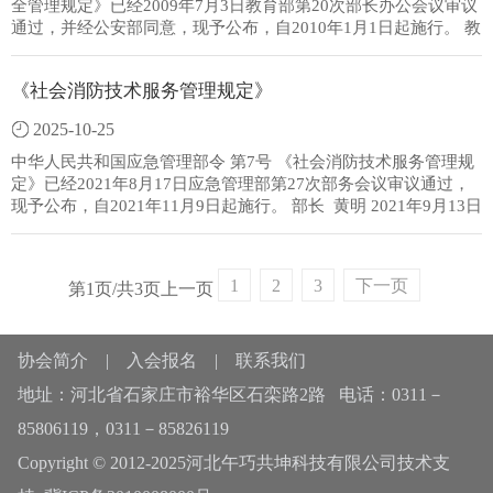
见》，贯彻“预防为主、防消结合”的方针，强化文物消防安全责
全管理规定》已经2009年7月3日教育部第20次部长办公会议审议
任，增强火灾预警防控能力，加强文物消防安全管理，现提出以
通过，并经公安部同意，现予公布，自2010年1月1日起施行。 教
下意见。一、健全完善责...
育部部长 周 济 公安部部长 孟建柱 二〇〇九年十月十九日高等学
校消防安全管理规定第一章 总 则 第一条 为了加强和规范高等
《社会消防技术服务管理规定》
学校的消防安全管理，预防和减少火灾危害，保障师生员工生命
财产和学校财产安全，根据消防法、高等教育法等法律、法规，
2025-10-25
制定本规定。 第二条 普通高等学校和成人高等学校（以下简
称学校）的消防安全管理，适用本规定。 驻校内其他单位的
中华人民共和国应急管理部令 第7号 《社会消防技术服务管理规
消防安全管理，按照本规定的有关规定执行。 第三条 学校在
定》已经2021年8月17日应急管理部第27次部务会议审议通过，
消防安全工作中，应当遵守消防法律、...
现予公布，自2021年11月9日起施行。 部长 黄明 2021年9月13日
社会消防技术服务管理规定 第一章 总则 第一条 为规范社会消
防技术服务活动，维护消防技术服务市场秩序，促进提高消防技
术服务质量，根据《中华人民共和国消防法》，制定本规定。 第
1
2
3
下一页
第1页/共3页
上一页
二条 在中华人民共和国境内从事社会消防技术服务活动、对消防
技术服务机构实施监督管理，适用本规定。 本规定所称消防技术
服务机构是指从事消防设施维护保养检测、消防安全评估等社会
协会简介
|
入会报名
|
联系我们
消防技术服务活动的企业。 第三条 消防技术服务机构及其从业人
员开展社会消防技术服务活动应当遵循客观独立、合法公正、诚
地址：河北省石家庄市裕华区石栾路2路 电话：0311－
实信用的原则。...
85806119，0311－85826119
Copyright © 2012-2025河北午巧共坤科技有限公司技术支