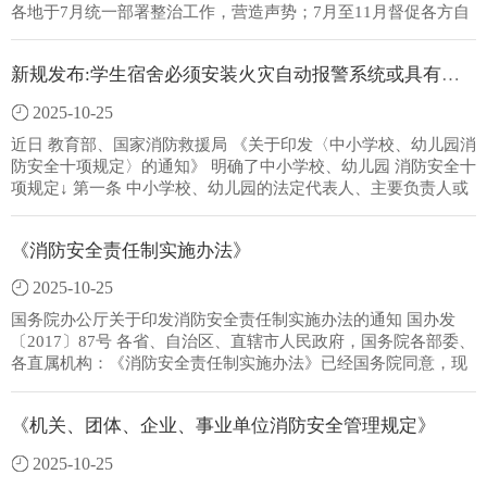
各地于7月统一部署整治工作，营造声势；7月至11月督促各方自
查自纠，全面开展整治，严打违法犯罪行为；11月至12月，纵深
推进整治，固化完善全链条监管长效机制，梳理总结典型经验和
新规发布:学生宿舍必须安装火灾自动报警系统或具有联网功能的独立式火灾探测器！
创新做法。
2025-10-25
近日 教育部、国家消防救援局 《关于印发〈中小学校、幼儿园消
防安全十项规定〉的通知》 明确了中小学校、幼儿园 消防安全十
项规定↓ 第一条 中小学校、幼儿园的法定代表人、主要负责人或
实际控制人是本单位的消防安全责任人，对本单位消防安全全面
负责。主管消防安全的负责人是单位消防安全管理人，领导班子
《消防安全责任制实施办法》
其他成员对分管范围内的消防安全负领导责任。中小学校、幼儿
园应当建立逐级和岗位消防安全责任制，明确消防工作归口管理
2025-10-25
部门，细化各部门和教职员工、保安、厨房工作人员、宿舍管理
员、电工、消防控制室值班操作人员等岗位人员的消防安全责
国务院办公厅关于印发消防安全责任制实施办法的通知 国办发
任。学校实验室应制定并落实危险化学品储存、管理和使用安全
〔2017〕87号 各省、自治区、直辖市人民政府，国务院各部委、
制度，明确实验室教学环节安全操作管理责任。 第二条 中小学
各直属机构：《消防安全责任制实施办法》已经国务院同意，现
校、幼儿园应当依法...
印发给你们，请认真贯彻执行。国务院办公厅2017年10月29日
（此件公开发布）消防安全责任制实施办法 第一章 总 则第
《机关、团体、企业、事业单位消防安全管理规定》
一条 为深入贯彻《中华人民共和国消防法》、《中华人民共和
国安全生产法》和党中央、国务院关于安全生产及消防安全的重
2025-10-25
要决策部署，按照政府统一领导、部门依法监管、单位全面负